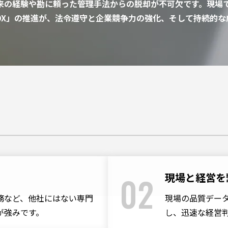
来の経験や勘に頼った管理手法からの脱却が不可欠です。現場
Salesforce導入支援
DX」の推進が、法令遵守と企業競争力の強化、そして持続的な
AWS導入・移行支援サービス
Biz/Browserによる業務システム構
築
SVFによる帳票システム構築
HULFT SquareによるDX推進
02
現場と経営を
Dr.SumによるBIシステム構築
務など、他社にはない専門
現場の品質デー
が強みです。
し、迅速な経営