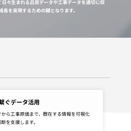
で日々生まれる品質データや工事データを適切に収
Google Cloud導入支援サービス
成長を実現するための鍵となります。
WebPerformerによるシステム構築
MediRobo!導入支援（RPAソリュー
ション）
DataSpider Servistaによる業務シス
テム構築
MotionBoardによるデータ分析・活
用
directによる業務のビジネススピー
繋ぐデータ活用
ド（生産性）向上
タから工事原価まで、散在する情報を可視化
判断を支援します。