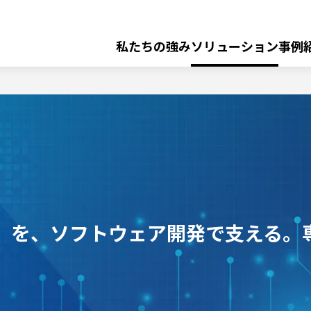
私たちの強み
ソリューション
事例
ア
ッセージ
ビリティ・DEI 基本
経営理念
自
ラ
社
業界・テクノロジー トップ
イ
組織図
・
プ
ア
ク
ロ
ン
資格保有者情報
医療システム開発
ロ
ダ
ス
ー
ク
製
クレジット
」を、ソフトウェア開発で支える。
ト
品
保険
R&D システム技術研究所