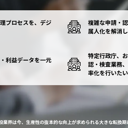
clinico 医療相談システム(MSWシス
テム)
理プロセスを、デジ
複雑な申請・認
属人化を解消し
N-BiT Luce（エヌビット ルーチェ
輸血･細胞管理システム
PARMS 薬剤部門システム
特定行政庁、お
・利益データを一元
認・検査業務、
病歴管理システム
率化を行いたい
アライアンス製品 トップ
建設業界は今、生産性の抜本的な向上が求められる大きな転換