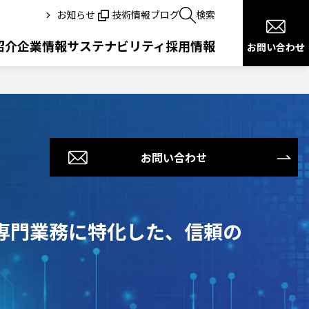
お知らせ
技術情報ブログ
検索
紹介
企業情報
サステナビリティ
採用情報
お問い合わせ
健康宣言
沿革
お問い合わせ
医療ITサービス
交通
専門業務に特化した、信頼の
ドローン＋ITソリューション
公共