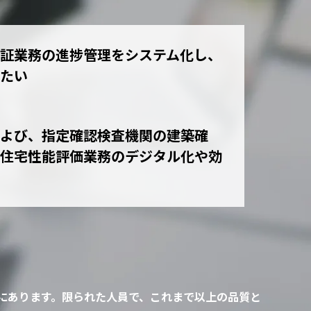
N-BiT Ferte（エヌビット フェル
テ） 輸血･細胞管理システム
証業務の進捗管理をシステム化し、
たい
）
３次元飛行経路作成アプリ
PARMS リハビリ部門システム
よび、指定確認検査機関の建築確
住宅性能評価業務のデジタル化や効
期にあります。限られた人員で、これまで以上の品質と