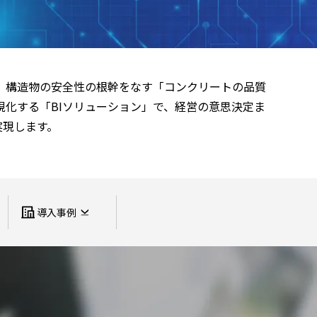
建設
物流
。構造物の安全性の根幹をなす「コンクリートの品質
制御
化する「BIソリューション」で、経営の意思決定ま
実現します。
導入事例
SkyAce for License
Biz-SKIT