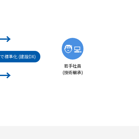
→
🧑‍💻
標準化 (建設DX)
若手社員
→
(技術継承)