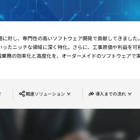
AI・データサイエンス
製造業
題に対し、専門性の高いソフトウェア開発で貢献してきました
数値解析
いったニッチな領域に深く特化。さらに、工事原価や利益を可視
設業務の効率化と高度化を、オーダーメイドのソフトウェアで
自社プロダクト トップ
関連ソリューション
導入までの流れ
AZON（アズオン）二要素認証ソリ
ューション
SkyAce for Inspection