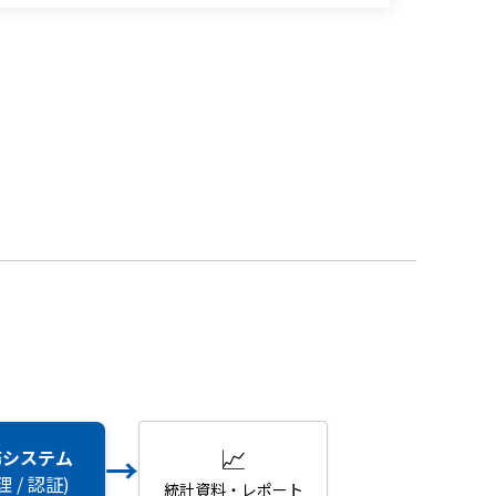
📈
務システム
→
 / 認証)
統計資料・レポート