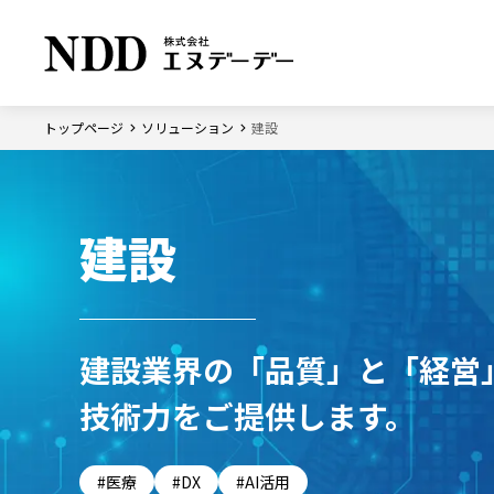
トップページ
ソリューション
建設
ソリューション
企業情報
サステナビリティ
トップメ
サステナ
方針
業
会社概要
建設
界
ソリューション トップ
企業情報 トップ
サステナビリティ トップ
テ
事業所
ノ
ジ
建設業界の「品質」と「経営
技術力をご提供します。
医療
DX
AI活用