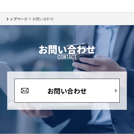
フ
ィ
トップページ
お問い合わせ
ー
ル
ド
は
お問い合わせ
空
の
CONTACT
ま
ま
に
し
お問い合わせ
て
く
だ
さ
い。