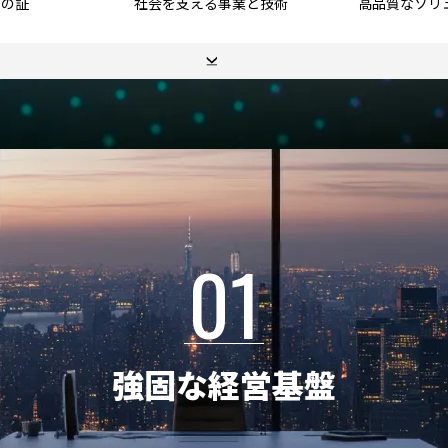
性の証
社会を支える事業と技術
高品質なソリ
clinico 医療相談システム(MSWシス
テム)
N-BiT Luce（エヌビット ルーチェ
輸血･細胞管理システム
PARMS 薬剤部門システム
病歴管理システム
01
強固な経営基盤
アライアンス製品 トップ