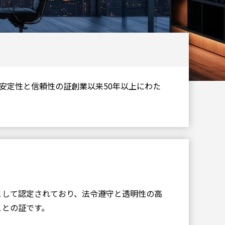
Google Cloud導入支援サービス
WebPerformerによるシステム構築
MediRobo!導入支援（RPAソリュー
ション）
安定性と信頼性の証創業以来50年以上にわた
DataSpider Servistaによる業務シス
テム構築
MotionBoardによるデータ分析・活
用
directによる業務のビジネススピー
ド（生産性）向上
として認定されており、法令遵守と透明性の高
ことの証です。