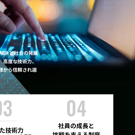
建設
物流
制御
題解決と社会の発展
、高度な技術力、
様から信頼され選
SkyAce for License
社員の成長と
Biz-SKIT
た技術力
挑戦を支える制度