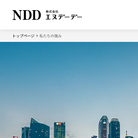
トップページ
私たちの強み
ソリューション
企業情報
サステナビリティ
トップメ
サステナ
方針
業
会社概要
界
ソリューション トップ
企業情報 トップ
サステナビリティ トップ
テ
事業所
ノ
ジ