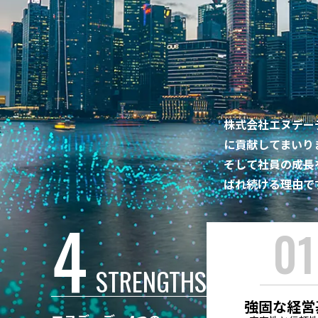
株式会社エヌデー
に貢献してまいり
そして社員の成長
ばれ続ける理由で
4
STRENGTHS
強固な経営