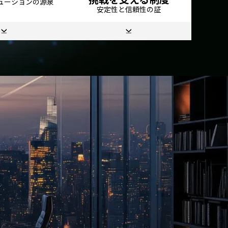
ューションの源泉
安定性と信頼性の証
N-BiT Ferte（エヌビット フェル
テ） 輸血･細胞管理システム
）
３次元飛行経路作成アプリ
PARMS リハビリ部門システム