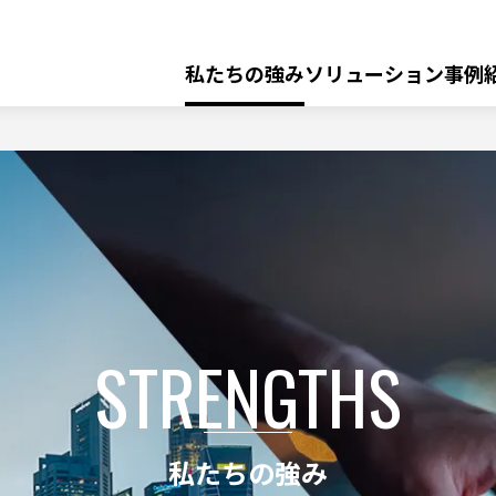
私たちの強み
ソリューション
事例
ア
ッセージ
ビリティ・DEI 基本
経営理念
自
ラ
社
業界・テクノロジー トップ
イ
組織図
・
プ
ア
ク
ロ
ン
資格保有者情報
医療システム開発
ロ
ダ
ス
ー
ク
製
クレジット
STRENGTHS
ト
品
保険
私たちの強み
R&D システム技術研究所