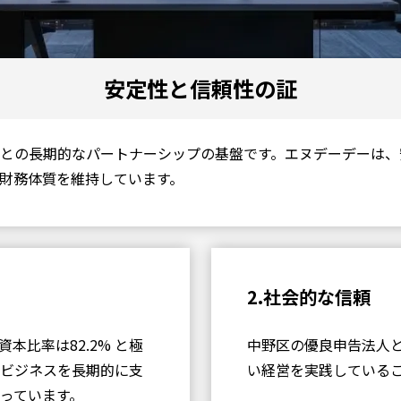
Salesforce導入支援
AWS導入・移行支援サービス
安定性と信頼性の証
Biz/Browserによる業務システム構
築
との長期的なパートナーシップの基盤です。エヌデーデーは、
財務体質を維持しています。
SVFによる帳票システム構築
HULFT SquareによるDX推進
2.社会的な信頼
Dr.SumによるBIシステム構築
比率は82.2% と極
中野区の優良申告法人
ビジネスを長期的に支
い経営を実践している
っています。