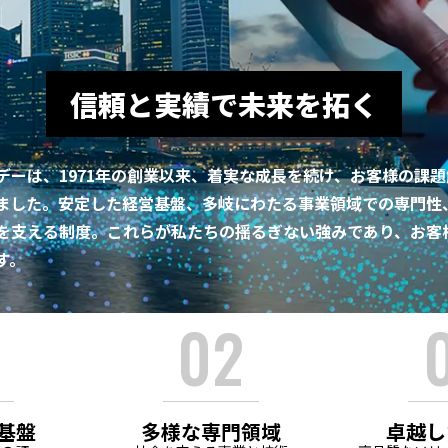
AI・データサイエンス
製造業
信頼と実績で未来を拓く
数値解析
デーは、1971年の創業以来、着実な成長を続け、お客様の課
ました。安定した経営基盤、多岐にわたる事業領域での専門性
を支える制度。これらが私たちの揺るぎない強みであり、お客
す。
自社プロダクト トップ
AZON（アズオン）二要素認証ソリ
ューション
SkyAce for Inspection
基盤
多様な専門領域
卓越し