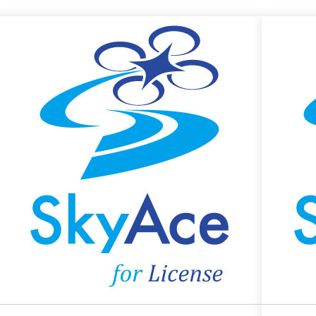
AI・データサイエンス
製造業
数値解析
自社プロダクト トップ
AZON（アズオン）二要素認証ソリ
ューション
SkyAce for Inspection