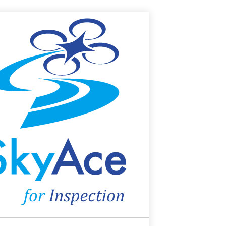
建設
物流
制御
SkyAce for License
Biz-SKIT