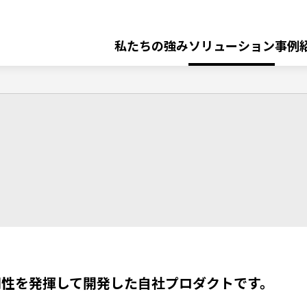
私たちの強み
ソリューション
事例
ア
ッセージ
ビリティ・DEI 基本
経営理念
自
ラ
社
業界・テクノロジー トップ
イ
組織図
・
プ
ア
ク
ロ
ン
資格保有者情報
医療システム開発
ロ
ダ
ス
ー
ク
製
クレジット
ト
品
保険
門性を発揮して開発した自社プロダクトです。
R&D システム技術研究所