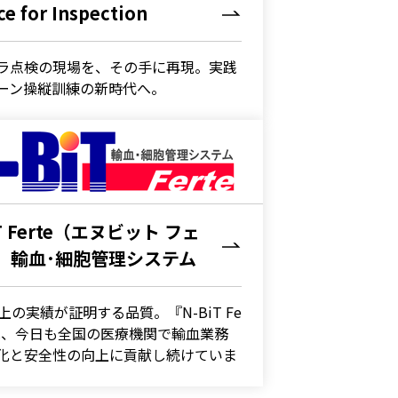
e for Inspection
N-BiT Ferte（エヌビット フェル
テ） 輸血･細胞管理システム
ラ点検の現場を、その手に再現。実践
ーン操縦訓練の新時代へ。
）
３次元飛行経路作成アプリ
PARMS リハビリ部門システム
iT Ferte（エヌビット フェ
） 輸血･細胞管理システム
上の実績が証明する品質。『N-BiT Fe
』は、今日も全国の医療機関で輸血業務
化と安全性の向上に貢献し続けていま