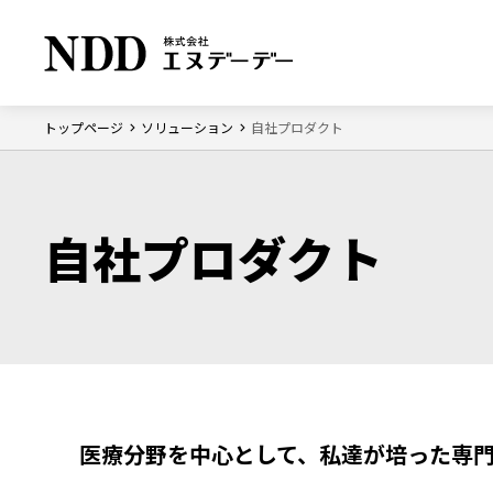
トップページ
ソリューション
自社プロダクト
ソリューション
企業情報
サステナビリティ
トップメ
サステナ
方針
業
会社概要
自社プロダクト
界
ソリューション トップ
企業情報 トップ
サステナビリティ トップ
テ
事業所
ノ
ジ
医療分野を中心として、私達が培った専