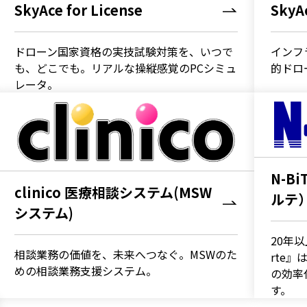
SkyAce for License
SkyAc
clinico 医療相談システム(MSWシス
テム)
ドローン国家資格の実技試験対策を、いつで
インフ
も、どこでも。リアルな操縦感覚のPCシミュ
的ドロ
N-BiT Luce（エヌビット ルーチェ
レータ。
輸血･細胞管理システム
PARMS 薬剤部門システム
病歴管理システム
N-B
clinico 医療相談システム(MSW
ルテ
システム)
20年以
相談業務の価値を、未来へつなぐ。MSWのた
rte
アライアンス製品 トップ
めの相談業務支援システム。
の効率
す。