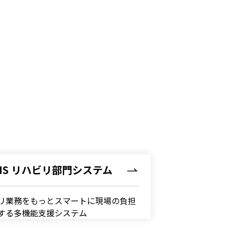
Google Cloud導入支援サービス
WebPerformerによるシステム構築
MediRobo!導入支援（RPAソリュー
ション）
DataSpider Servistaによる業務シス
テム構築
MotionBoardによるデータ分析・活
用
MS リハビリ部門システム
directによる業務のビジネススピー
ド（生産性）向上
リ業務をもっとスマートに――現場の負担
する多機能支援システム