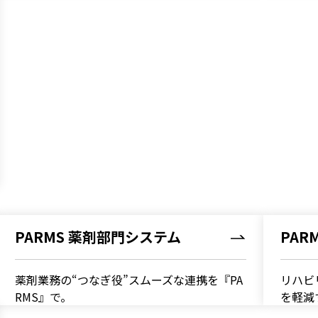
Salesforce導入支援
AWS導入・移行支援サービス
Biz/Browserによる業務システム構
築
SVFによる帳票システム構築
HULFT SquareによるDX推進
PARMS 薬剤部門システム
PAR
Dr.SumによるBIシステム構築
薬剤業務の“つなぎ役”――スムーズな連携を『PA
リハビ
RMS』で。
を軽減