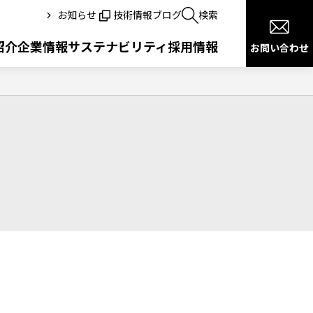
お知らせ
技術情報ブログ
検索
紹介
企業情報
サステナビリティ
採用情報
お問い合わせ
健康宣言
沿革
医療ITサービス
交通
ドローン＋ITソリューション
公共