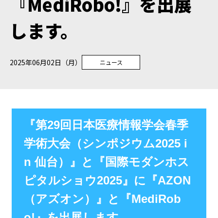
『MediRobo!』を出展
します。
2025年06月02日（月）
ニュース
『第29回日本医療情報学会春季
学術大会（シンポジウム2025 i
n 仙台）』と『国際モダンホス
ピタルショウ2025』に『AZON
（アズオン）』と『MediRob
o!』を出展します。