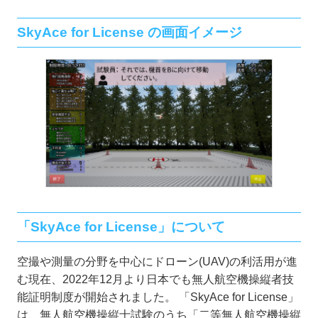
SkyAce for License の画面イメージ
「SkyAce for License」について
空撮や測量の分野を中心にドローン(UAV)の利活用が進
む現在、2022年12月より日本でも無人航空機操縦者技
能証明制度が開始されました。 「SkyAce for License」
は、無人航空機操縦士試験のうち「二等無人航空機操縦