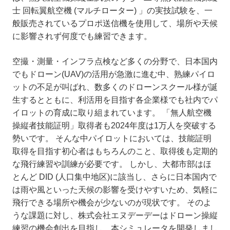
士 回転翼航空機 (マルチローター) 」の実技試験を、一
般販売されているプロポ送信機を使用して、場所や天候
に影響されず何度でも練習できます。
空撮・測量・インフラ点検など多くの分野で、日本国内
でもドローン(UAV)の活用が急激に進む中、熟練パイロ
ットの不足が叫ばれ、数多くのドローンスクール様が誕
生するとともに、利活用を目指す各企業様でも社内でパ
イロットの育成に取り組まれています。 「無人航空機
操縦者技能証明」取得者も2024年度は1万人を突破する
勢いです。 そんな中パイロットにおいては、技能証明
取得を目指す初心者はもちろんのこと、取得後も定期的
な飛行練習や訓練が必要です。 しかし、大都市部はほ
とんど DID (人口集中地区)に該当し、さらに日本国内で
は雨や風といった天候の影響を受けやすいため、気軽に
飛行できる場所や機会が少ないのが現状です。 そのよ
うな課題に対し、株式会社エヌデーデーはドローン操縦
練習の機会創出を目指し、本シミュレータを開発しまし