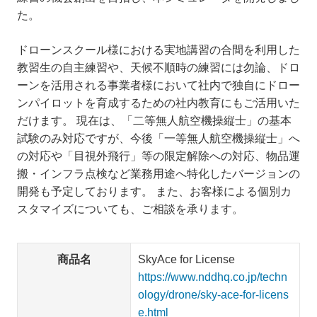
た。
ドローンスクール様における実地講習の合間を利用した
教習生の自主練習や、天候不順時の練習には勿論、ドロ
ーンを活用される事業者様において社内で独自にドロー
ンパイロットを育成するための社内教育にもご活用いた
だけます。 現在は、「二等無人航空機操縦士」の基本
試験のみ対応ですが、今後「一等無人航空機操縦士」へ
の対応や「目視外飛行」等の限定解除への対応、物品運
搬・インフラ点検など業務用途へ特化したバージョンの
開発も予定しております。 また、お客様による個別カ
スタマイズについても、ご相談を承ります。
商品名
SkyAce for License
https://www.nddhq.co.jp/techn
ology/drone/sky-ace-for-licens
e.html